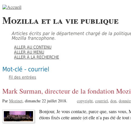
Mozilla et la vie publique
Articles écrits par le département chargé de la politiqu
Mozilla francophone.
ALLER AU CONTENU
ALLER AU MENU
ALLER À LA RECHERCHE
Mot-clé - courriel
Fil des entrées
Mark Surman, directeur de la fondation Mozill
Par
Mozinet
,
dimanche 22 juillet 2018.
copyright
courriel
don
données
Bonjour, Je vous contacte, parce que, sans vous, M
étions fixés cette année (et elle n’a pas été de to