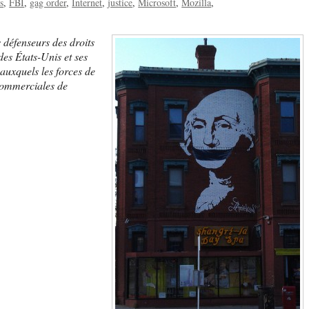
s
FBI
gag order
Internet
justice
Microsoft
Mozilla
 défenseurs des droits
des États-Unis et ses
 auxquels les forces de
 commerciales de