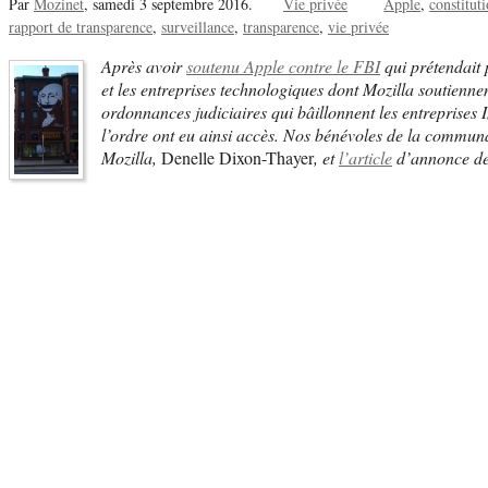
Par
Mozinet
,
samedi 3 septembre 2016.
Vie privée
Apple
constitut
rapport de transparence
surveillance
transparence
vie privée
Après avoir
soutenu Apple contre le FBI
qui prétendait 
et les entreprises technologiques dont Mozilla soutiennen
ordonnances judiciaires qui bâillonnent les entreprises I
l’ordre ont eu ainsi accès. Nos bénévoles de la commun
Mozilla,
Denelle Dixon-Thayer
, et
l’article
d’annonce de