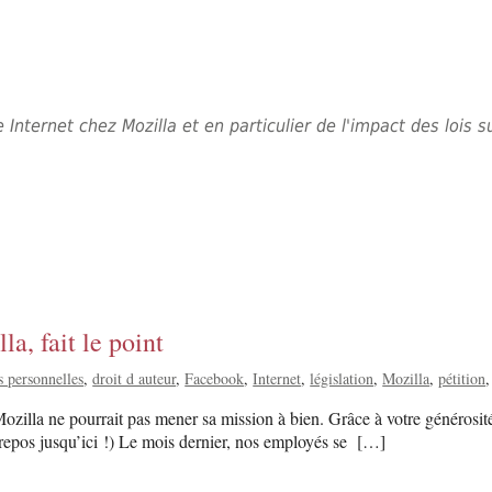
e Internet chez Mozilla et en particulier de l'impact des lois
a, fait le point
 personnelles
droit d auteur
Facebook
Internet
législation
Mozilla
pétition
ozilla ne pourrait pas mener sa mission à bien. Grâce à votre générosité
ut repos jusqu’ici !) Le mois dernier, nos employés se […]