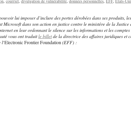
ion
courriel
divulgation de vulnérabilité
données personnelles
EFF
États-Uni
pouvoir lui imposer d’inclure des portes dérobées dans ses produits, les
t Microsoft dans son action en justice contre le ministère de la Justice 
nternet en leur ordonnant le silence sur les informations et les comptes
auté vous ont traduit
le billet
de la directrice des affaires juridiques et
 l
‘Electronic Frontier Foundation
(EFF) :