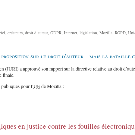
riel
créateurs
droit d auteur
GDPR
Internet
législation
Mozilla
RGPD
Uni
roposition sur le droit d’auteur – mais la bataille 
 (JURI) a approuvé son rapport sur la directive relative au droit d’aute
 finale.
 publiques pour l’
UE
de Mozilla :
iques en justice contre les fouilles électroniqu