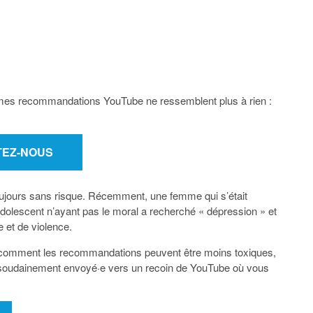
s, mes recommandations YouTube ne ressemblent plus à rien :
TEZ-NOUS
 toujours sans risque. Récemment, une femme qui s’était
adolescent n’ayant pas le moral a recherché « dépression » et
 et de violence.
re comment les recommandations peuvent être moins toxiques,
 a soudainement envoyé·e vers un recoin de YouTube où vous