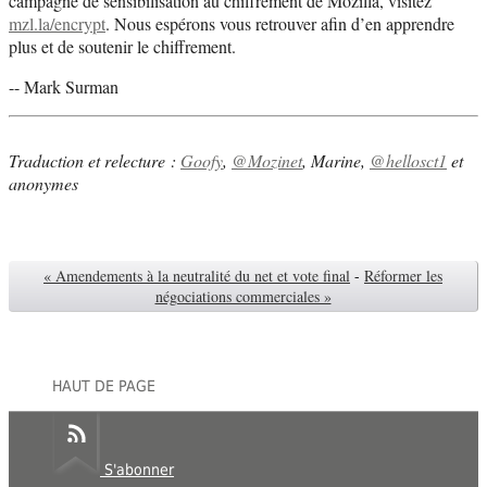
campagne de sensibilisation au chiffrement de Mozilla, visitez
mzl.la/encrypt
. Nous espérons vous retrouver afin d’en apprendre
plus et de soutenir le chiffrement.
-- Mark Surman
Traduction et relecture :
Goofy
,
@Mozinet
, Marine,
@hellosct1
et
anonymes
« Amendements à la neutralité du net et vote final
-
Réformer les
négociations commerciales »
HAUT DE PAGE
S'abonner