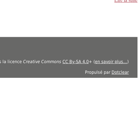
s la licence
Creative Commons
CC By-SA 4.0
+ (
en savoir plus…
)
Propulsé par
Dotclear