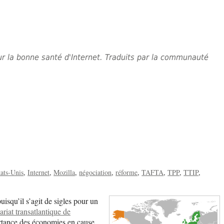
 sur la bonne santé d'Internet. Traduits par la communauté
tats-Unis
Internet
Mozilla
négociation
réforme
TAFTA
TPP
TTIP
isqu’il s’agit de sigles pour un
ariat transatlantique de
ortance des économies en cause