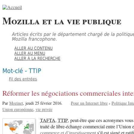
Mozilla et la vie publique
Articles écrits par le département chargé de la politiqu
Mozilla francophone.
ALLER AU CONTENU
ALLER AU MENU
ALLER À LA RECHERCHE
Mot-clé - TTIP
Fil des entrées
Réformer les négociations commerciales inter
Par
Mozinet
,
jeudi 25 février 2016.
Pour un Internet libre
›
Politique Int
Union européenne
vie privée
TAFTA
,
TTIP
, peut-être que ces acronymes vous p
traité de libre-échange commercial entre l’Union 
commerce et d’investissement
s’il est signé et ra