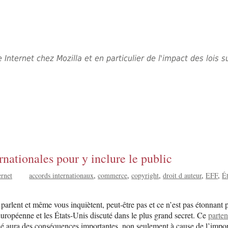
e Internet chez Mozilla et en particulier de l'impact des lois
nationales pour y inclure le public
ernet
accords internationaux
commerce
copyright
droit d auteur
EFF
É
arlent et même vous inquiètent, peut-être pas et ce n’est pas étonnant pu
européenne et les États-Unis discuté dans le plus grand secret. Ce
parten
tifié aura des conséquences importantes, non seulement à cause de l’imp