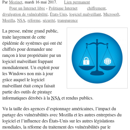
Par
Mozinet
,
mardi 16 mai 2017.
Lien permanent
Pour un Internet libre
›
Politique Internet
chiffrement
divulgation de vulnérabilité
États-Unis
logiciel malveillant
Microsoft
Mozilla
NSA
réforme
sécurité
transparence
La presse, même grand public,
traite largement de cette
épidémie de systèmes qui ont été
chiffrés pour demander une
rançon à leur propriétaire par un
logiciel malveillant frappant
mondialement. Un exploit pour
les Windows non mis à jour
grâce auquel le logiciel
malveillant était conçu faisait
partie des outils de piratage
informatiques dérobés à la
NSA
et rendus publics.
Vu la taille des agences d’espionnage américaines, l’impact du
partage des vulnérabilités avec Mozilla et les autres entreprises du
logiciel et l’influence des États-Unis sur les autres législations
mondiales, la réforme du traitement des vulnérabilités par le