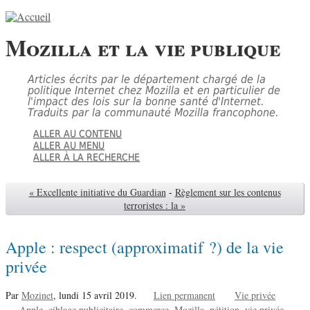
Mozilla et la vie publique
Articles écrits par le département chargé de la
politique Internet chez Mozilla et en particulier de
l'impact des lois sur la bonne santé d'Internet.
Traduits par la communauté Mozilla francophone.
ALLER AU CONTENU
ALLER AU MENU
ALLER À LA RECHERCHE
« Excellente initiative du Guardian
-
Règlement sur les contenus
terroristes : la »
Apple : respect (approximatif ?) de la vie
privée
Par
Mozinet
,
lundi 15 avril 2019.
Lien permanent
Vie privée
Apple
ciblage publicitaire
commerce
Mozilla
pétition
vie privée